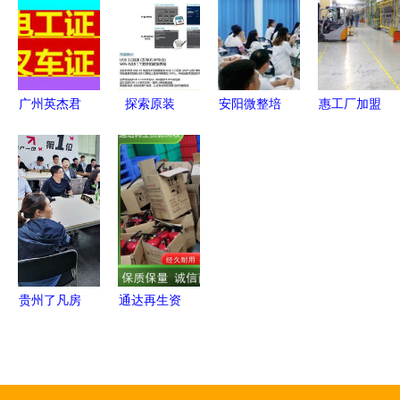
慧决策
系统集成的
元，教育业
通与运营效
新范式
务占比过半
率的现代制
彰显转型成
造之路
效
广州英杰君
探索原装
安阳微整培
惠工厂加盟
职业信息咨
Asus华硕
训学校 以
指南与惠工
询服务部
主板A78M-
专业服务引
集团业务解
——专业信
A 性能与价
领美业教育
读
息咨询服务
值的完美融
新风尚
供应商
合
贵州了凡房
通达再生资
地产信息咨
源回收 生
询服务 专
铁与工厂边
业为您的置
角料的绿色