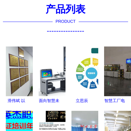
产品列表
PRODUCT
----------------
滑伟斌 以
面向智慧未
立思辰
智慧工厂电
信息咨询服
来的三项核
2016年业
子信息发布
务为核心，
心技术 电
绩亮点 营
系统案例
赋能企业智
子、信息与
收18.84亿
重塑信息流